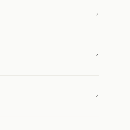
↗
↗
↗