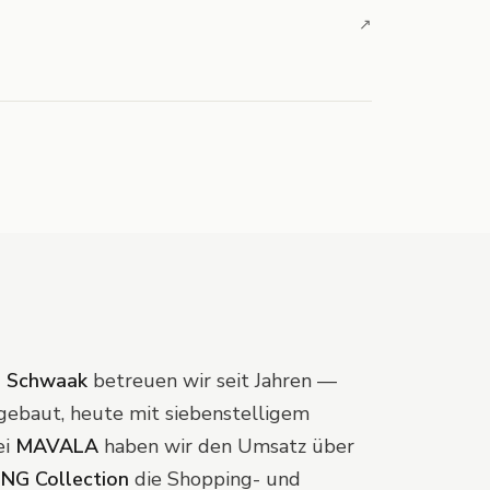
↗
n Schwaak
betreuen wir seit Jahren —
ebaut, heute mit siebenstelligem
ei
MAVALA
haben wir den Umsatz über
NG Collection
die Shopping- und