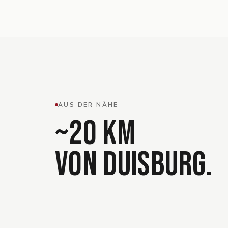
AUS DER NÄHE
~
20
KM
VON
DUISBURG
.